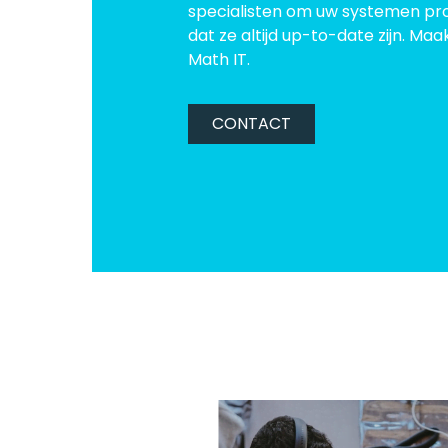
specialisten om uw systemen pro
dat ze altijd up-to-date zijn. M
Math IT.
CONTACT