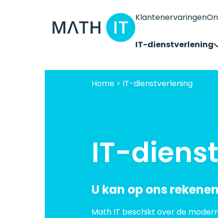
Klantenervaringen
On
IT-dienstverlening
Proactief beheer
Home
>
IT-dienstverlening
Betrouwbare exper
Advies en strategie
Teams cloudtelefon
Microsoft CoPilot
IT-diens
U kan op ons rekenen
Math IT beschikt over de moder