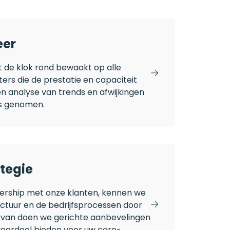
eer
 de klok rond bewaakt op alle
ers die de prestatie en capaciteit
en analyse van trends en afwijkingen
es genomen.
ategie
ership met onze klanten, kennen we
uctuur en de bedrijfsprocessen door
rvan doen we gerichte aanbevelingen
voordeel bieden voor uw core-