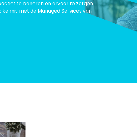
actief te beheren en ervoor te zorgen
aak kennis met de Managed Services van