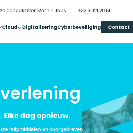
ze aanpak
Over Math IT
Jobs
+32 3 321 29 89
Cloud
Digitalisering
Cyberbeveiliging
Contact
Overzicht Cloud services
tise
Math IT Cloud
Public cloud
ie
Kies voor een
Office365, Microsoft
professionele
365 en Microsoft
cloudoplossing op uw
Azure. Ze bieden
tverlening
maat, gebouwd en
alles wat een
beheerd door onze
modern bedrijf
specialisten.
nodig heeft.
. Elke dag opnieuw.
nste hulpmiddelen en doorgedreven