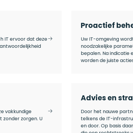
Proactief beh
th IT ervoor dat deze
Uw IT-omgeving wordt
antwoordelijkheid
noodzakelijke paramet
bepalen. Na indicatie 
worden de juiste acti
Advies en str
nze vakkundige
Door het nauwe partn
t zonder zorgen. U
telkens de IT-infrastr
en door. Op basis daa
die een rechtstreeks 