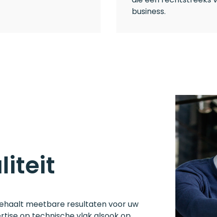
business.
iteit
behaalt meetbare resultaten voor uw
tise op technische vlak alsook op