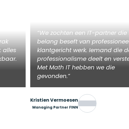
We zochten een IT-partner die h
ak
belang beseft van professioneel 
alles
klantgericht werk. Iemand die da
baar.
professionalisme deelt en versterk
Met Math IT hebben we die
gevonden.
Kristien Vermoesen
Managing Partner FINN