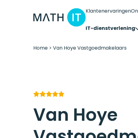
Klantenervaringen
On
IT-dienstverlening
Home
>
Van Hoye Vastgoedmakelaars
Proactief beheer
Betrouwbare exper
Advies en strategie
Teams cloudtelefon
Microsoft CoPilot
Van Hoye
Vastgoedm