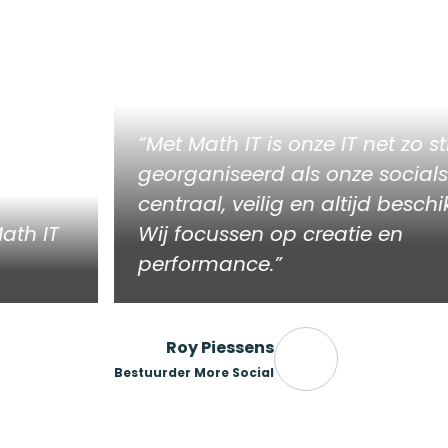
Met Math IT is onze IT net zo str
georganiseerd als onze socials: 
centraal, veilig en altijd beschik
th IT
Wij focussen op creatie en
performance.
Roy Piessens
Bestuurder More Social