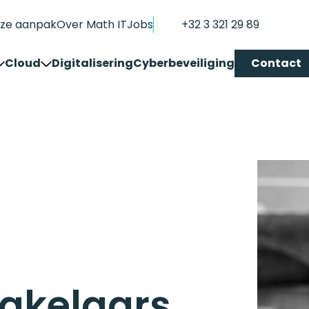
ze aanpak
Over Math IT
Jobs
+32 3 321 29 89
Cloud
Digitalisering
Cyberbeveiliging
Contact
Overzicht Cloud services
tise
Math IT Cloud
Public cloud
ie
Kies voor een
Office365, Microsoft
professionele
365 en Microsoft
cloudoplossing op uw
Azure. Ze bieden
maat, gebouwd en
alles wat een
beheerd door onze
modern bedrijf
specialisten.
nodig heeft.
akelaars