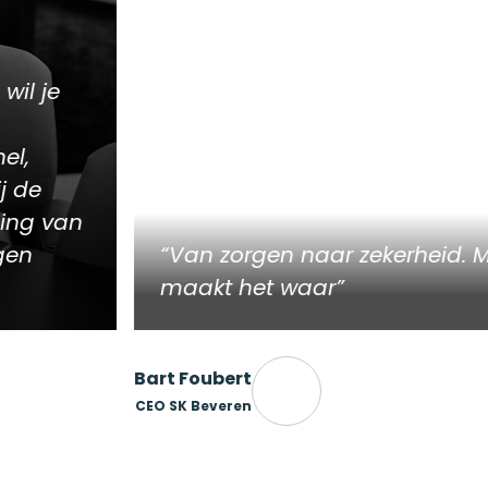
il je
l,
 de
ng van
en
Van zorgen naar zekerheid. Ma
maakt het waar
Bart Foubert
CEO SK Beveren