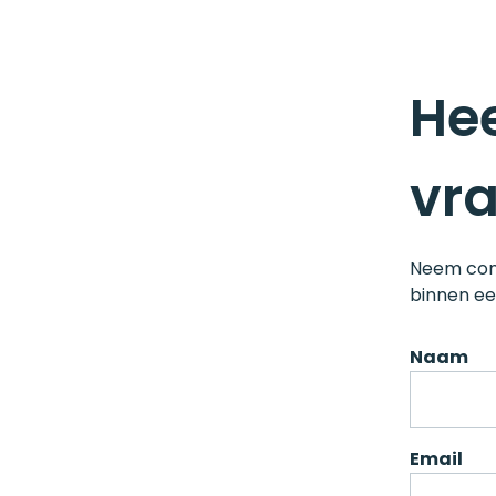
Hee
vr
Neem con
binnen e
Naam
Email