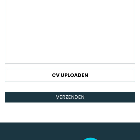
Drop files here or
CV UPLOADEN
Select files
VERZENDEN