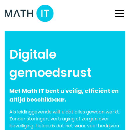
Digitale
gemoedsrust
Met Math IT bent u veilig, efficiënt en
altijd beschikbaar.
Als leidinggevende wilt u dat alles gewoon werkt.
Zonder storingen, vertraging of zorgen over
beveiliging. Helaas is dat net waar veel bedrijven