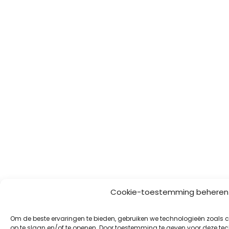
Cookie-toestemming beheren
Om de beste ervaringen te bieden, gebruiken we technologieën zoals
op te slaan en/of te openen. Door toestemming te geven voor deze t